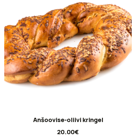
Anšoovise-oliivi kringel
20.00
€