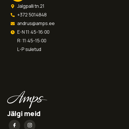
Jalgpalli tn.21
+372 5014848
andrus@amps.ee
E-N 11:45-16:00
R: 11:45-15:00
L-P suletud
Jälgi meid