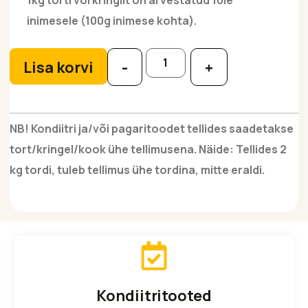
inimesele (100g inimese kohta).
Lisa korvi
-
+
NB! Kondiitri ja/või pagaritoodet tellides saadetakse
tort/kringel/kook ühe tellimusena. Näide: Tellides 2
kg tordi, tuleb tellimus ühe tordina, mitte eraldi.
Kondiitritooted