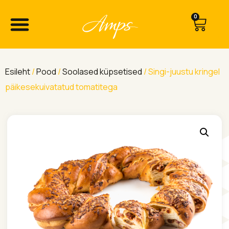
0
Esileht
/
Pood
/
Soolased küpsetised
/ Singi-juustu kringel
päikesekuivatatud tomatitega