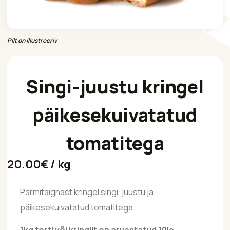
Pilt on illustreeriv
Singi-juustu kringel
päikesekuivatatud
tomatitega
20.00
€
/ kg
Pärmitaignast kringel singi, juustu ja
päikesekuivatatud tomatitega.
1kg torti või kringlit on arvestatud 10le