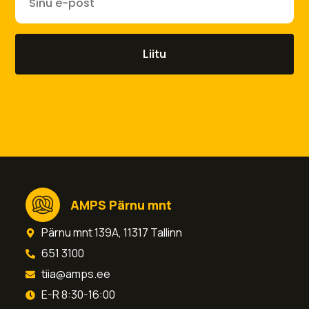
Liitu
AMPS Pärnu mnt
Pärnu mnt 139A, 11317 Tallinn
651 3100
tiia@amps.ee
E-R 8:30-16:00