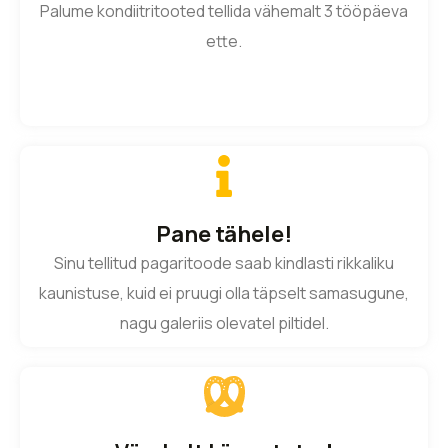
Palume kondiitritooted tellida vähemalt 3 tööpäeva
ette.
Pane tähele!
Sinu tellitud pagaritoode saab kindlasti rikkaliku
kaunistuse, kuid ei pruugi olla täpselt samasugune,
nagu galeriis olevatel piltidel.